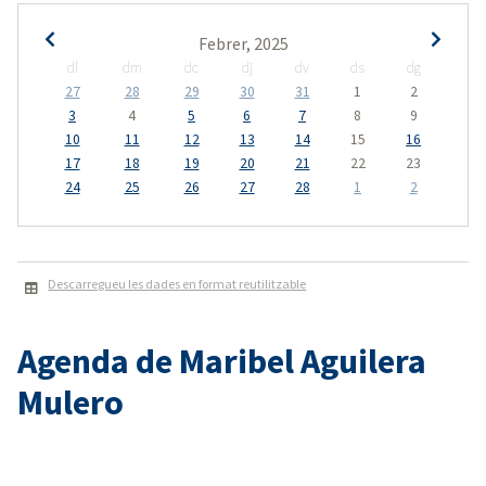
Febrer, 2025
dl
dm
dc
dj
dv
ds
dg
27
28
29
30
31
1
2
3
4
5
6
7
8
9
10
11
12
13
14
15
16
17
18
19
20
21
22
23
24
25
26
27
28
1
2
Descarregueu les dades en format reutilitzable
Agenda de Maribel Aguilera
Mulero