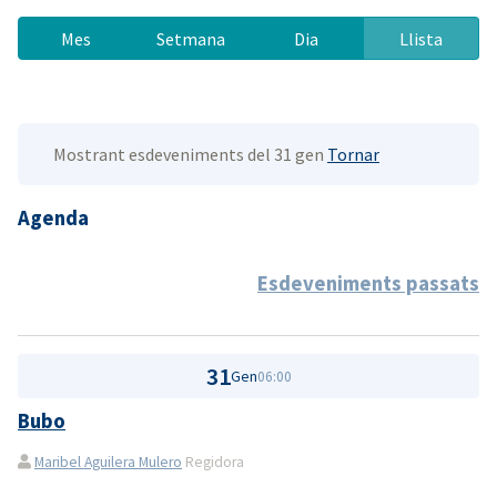
Mes
Setmana
Dia
Llista
Mostrant esdeveniments del 31 gen
Tornar
Agenda
Esdeveniments passats
31
Gen
06:00
Bubo
Maribel Aguilera Mulero
Regidora