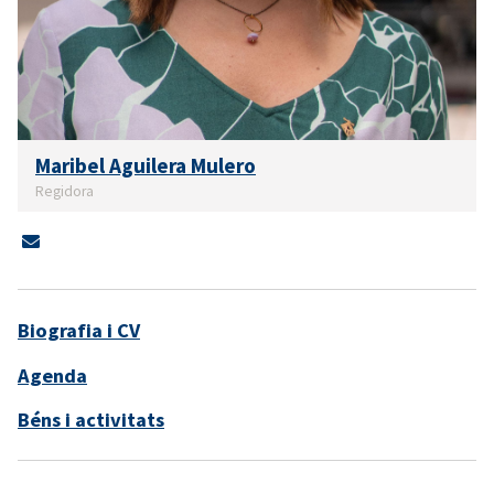
Maribel Aguilera Mulero
Regidora
Biografia i CV
Agenda
Béns i activitats