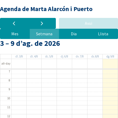
Agenda de Marta Alarcón i Puerto
0
1
Avui
2
Mes
Setmana
Dia
Llista
3
3 – 9 d’ag. de 2026
4
5
dl. 3/8
dt. 4/8
dc. 5/8
dj. 6/8
dv. 7/8
ds. 8/8
dg. 9/8
6
all-day
7
8
9
10
11
12