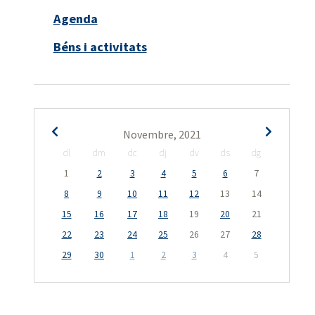
Agenda
Béns i activitats
Novembre, 2021
dl
dm
dc
dj
dv
ds
dg
1
2
3
4
5
6
7
8
9
10
11
12
13
14
15
16
17
18
19
20
21
22
23
24
25
26
27
28
29
30
1
2
3
4
5