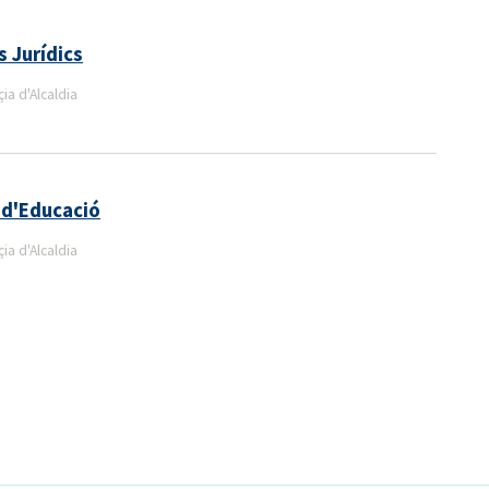
 Jurídics
a d'Alcaldia
 d'Educació
a d'Alcaldia