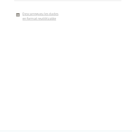
Descarregueu les dades
en format reutilitzable