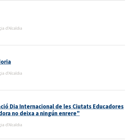
a d'Alcaldia
doria
a d'Alcaldia
ió Dia Internacional de les Ciutats Educadores
dora no deixa a ningún enrere”
a d'Alcaldia