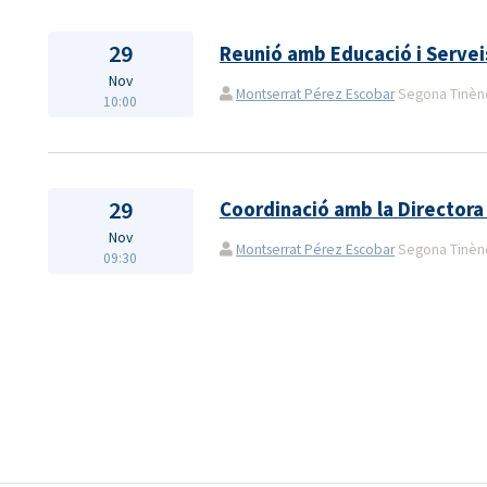
29
Reunió amb Educació i Serveis
Nov
Montserrat Pérez Escobar
Segona Tinènçi
10:00
29
Coordinació amb la Directora
Nov
Montserrat Pérez Escobar
Segona Tinènçi
09:30