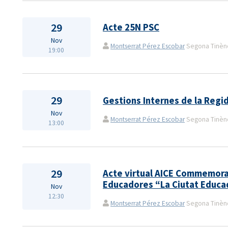
29
Acte 25N PSC
Nov
Montserrat Pérez Escobar
Segona Tinènçi
19:00
29
Gestions Internes de la Regi
Nov
Montserrat Pérez Escobar
Segona Tinènçi
13:00
29
Acte virtual AICE Commemorac
Educadores “La Ciutat Educa
Nov
12:30
Montserrat Pérez Escobar
Segona Tinènçi