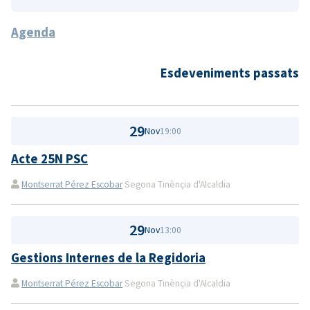
Agenda
Esdeveniments passats
29
Nov
19:00
Acte 25N PSC
Montserrat Pérez Escobar
Segona Tinènçia d'Alcaldia
29
Nov
13:00
Gestions Internes de la Regidoria
Montserrat Pérez Escobar
Segona Tinènçia d'Alcaldia