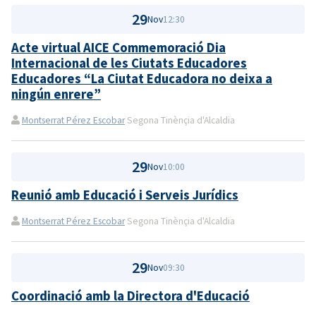
29
Nov
12:30
Acte virtual AICE Commemoració Dia
Internacional de les Ciutats Educadores
Educadores “La Ciutat Educadora no deixa a
ningún enrere”
Montserrat Pérez Escobar
Segona Tinènçia d'Alcaldia
29
Nov
10:00
Reunió amb Educació i Serveis Jurídics
Montserrat Pérez Escobar
Segona Tinènçia d'Alcaldia
29
Nov
09:30
Coordinació amb la Directora d'Educació