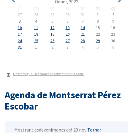
Gener, 2022
dl
dm
dc
dj
dv
ds
dg
27
28
29
30
31
1
2
3
4
5
6
7
8
9
10
11
12
13
14
15
16
17
18
19
20
21
22
23
24
25
26
27
28
29
30
31
1
2
3
4
5
6
Descarregueu les dades en format reutilitzable
Agenda de Montserrat Pérez
Escobar
Mostrant esdeveniments del 29 nov
Tornar