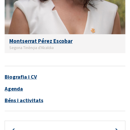
Montserrat Pérez Escobar
Segona Tinènçia d'Alcaldia
Biografia i CV
Agenda
Béns i activitats