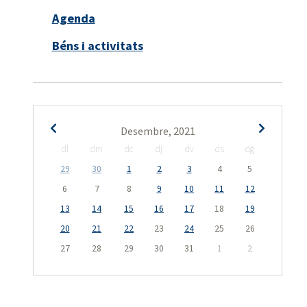
Agenda
Béns i activitats
Desembre, 2021
dl
dm
dc
dj
dv
ds
dg
29
30
1
2
3
4
5
6
7
8
9
10
11
12
13
14
15
16
17
18
19
20
21
22
23
24
25
26
27
28
29
30
31
1
2