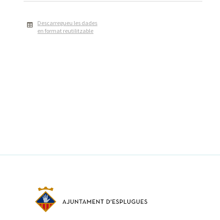
Descarregueu les dades
en format reutilitzable