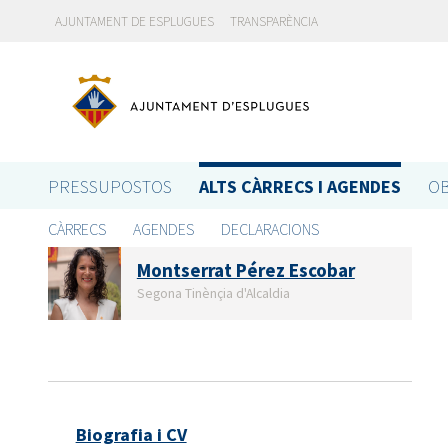
AJUNTAMENT DE ESPLUGUES
TRANSPARÈNCIA
PRESSUPOSTOS
ALTS CÀRRECS I AGENDES
OB
CÀRRECS
AGENDES
DECLARACIONS
Montserrat Pérez Escobar
Segona Tinènçia d'Alcaldia
Biografia i CV