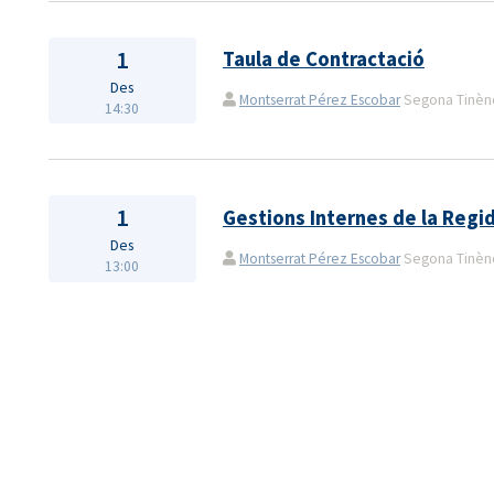
1
Taula de Contractació
Des
Montserrat Pérez Escobar
Segona Tinènçi
14:30
1
Gestions Internes de la Regi
Des
Montserrat Pérez Escobar
Segona Tinènçi
13:00