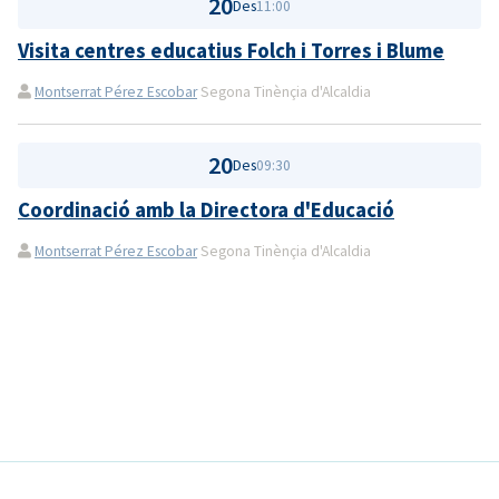
20
Des
11:00
Visita centres educatius Folch i Torres i Blume
Montserrat Pérez Escobar
Segona Tinènçia d'Alcaldia
20
Des
09:30
Coordinació amb la Directora d'Educació
Montserrat Pérez Escobar
Segona Tinènçia d'Alcaldia