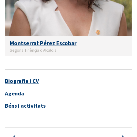
Montserrat Pérez Escobar
Segona Tinènçia d'Alcaldia
Biografia i CV
Agenda
Béns i activitats