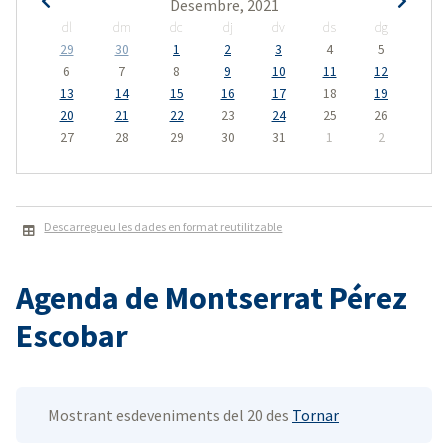
Desembre, 2021
dl
dm
dc
dj
dv
ds
dg
29
30
1
2
3
4
5
6
7
8
9
10
11
12
13
14
15
16
17
18
19
20
21
22
23
24
25
26
27
28
29
30
31
1
2
Descarregueu les dades en format reutilitzable
Agenda de Montserrat Pérez
Escobar
Mostrant esdeveniments del 20 des
Tornar