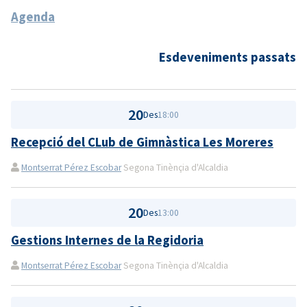
Agenda
Esdeveniments passats
20
Des
18:00
Recepció del CLub de Gimnàstica Les Moreres
Montserrat Pérez Escobar
Segona Tinènçia d'Alcaldia
20
Des
13:00
Gestions Internes de la Regidoria
Montserrat Pérez Escobar
Segona Tinènçia d'Alcaldia