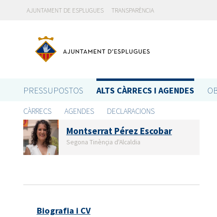
AJUNTAMENT DE ESPLUGUES
TRANSPARÈNCIA
PRESSUPOSTOS
ALTS CÀRRECS I AGENDES
OB
CÀRRECS
AGENDES
DECLARACIONS
Montserrat Pérez Escobar
Segona Tinènçia d'Alcaldia
Biografia i CV