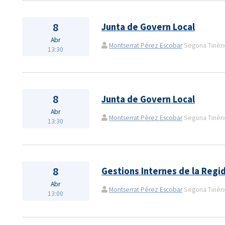
8
Junta de Govern Local
Abr
Montserrat Pérez Escobar
Segona Tinènçi
13:30
8
Junta de Govern Local
Abr
Montserrat Pérez Escobar
Segona Tinènçi
13:30
8
Gestions Internes de la Regi
Abr
Montserrat Pérez Escobar
Segona Tinènçi
13:00