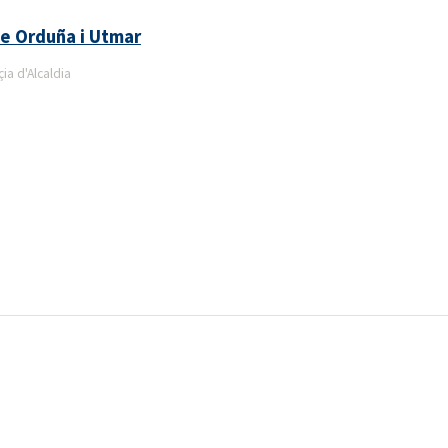
de Orduña i Utmar
a d'Alcaldia