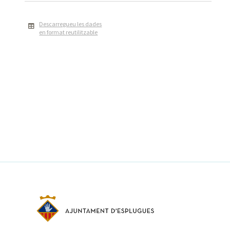
Descarregueu les dades
en format reutilitzable