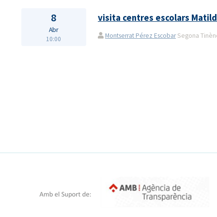
8
visita centres escolars Matil
Abr
Montserrat Pérez Escobar
Segona Tinènçi
10:00