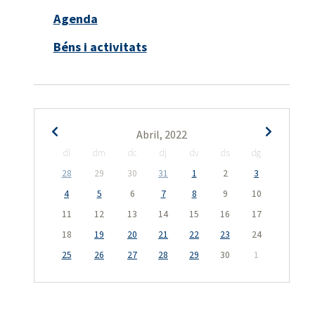
Agenda
Béns i activitats
Abril, 2022
dl
dm
dc
dj
dv
ds
dg
28
29
30
31
1
2
3
4
5
6
7
8
9
10
11
12
13
14
15
16
17
18
19
20
21
22
23
24
25
26
27
28
29
30
1