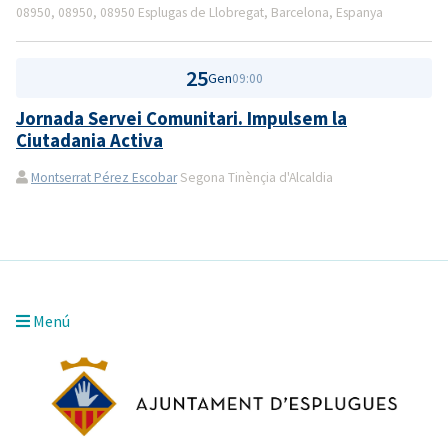
08950, 08950, 08950 Esplugas de Llobregat, Barcelona, Espanya
25
Gen
09:00
Jornada Servei Comunitari. Impulsem la
Ciutadania Activa
Montserrat Pérez Escobar
Segona Tinènçia d'Alcaldia
Menú