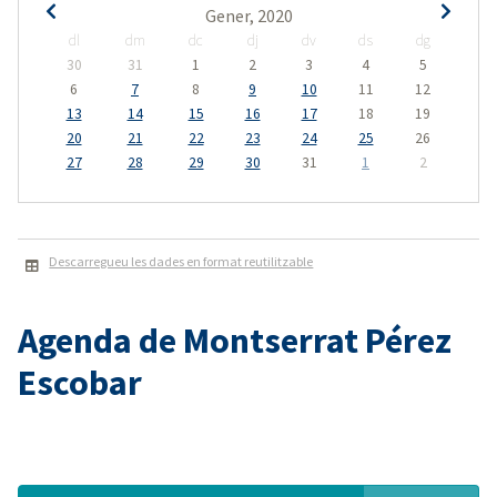
Gener, 2020
dl
dm
dc
dj
dv
ds
dg
30
31
1
2
3
4
5
6
7
8
9
10
11
12
13
14
15
16
17
18
19
20
21
22
23
24
25
26
27
28
29
30
31
1
2
Descarregueu les dades en format reutilitzable
Agenda de Montserrat Pérez
Escobar