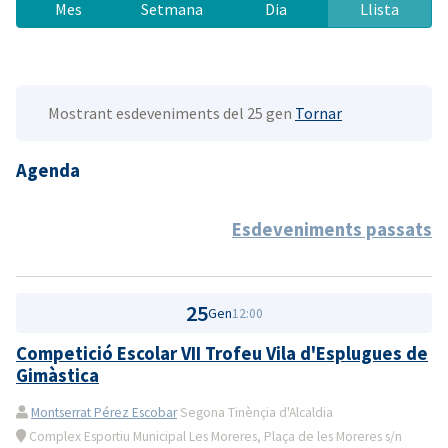
Mes
Setmana
Dia
Llista
Mostrant esdeveniments del 25 gen
Tornar
Agenda
Esdeveniments passats
25
Gen
12:00
Competició Escolar VII Trofeu Vila d'Esplugues de
Gimàstica
Montserrat Pérez Escobar
Segona Tinènçia d'Alcaldia
Complex Esportiu Municipal Les Moreres, Plaça de les Moreres s/n