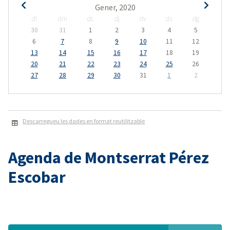
Gener, 2020
dl
dm
dc
dj
dv
ds
dg
30
31
1
2
3
4
5
6
7
8
9
10
11
12
13
14
15
16
17
18
19
20
21
22
23
24
25
26
27
28
29
30
31
1
2
Descarregueu les dades en format reutilitzable
Agenda de Montserrat Pérez
Escobar