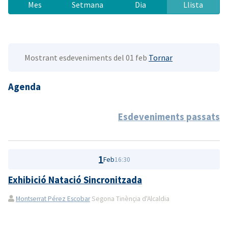
Mes
Setmana
Dia
Llista
Mostrant esdeveniments del 01 feb
Tornar
Agenda
Esdeveniments passats
1
Feb
16:30
Exhibició Natació Sincronitzada
Montserrat Pérez Escobar
Segona Tinènçia d'Alcaldia