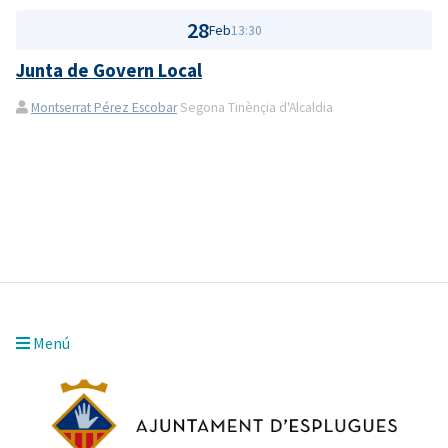
28
Feb
13:30
Junta de Govern Local
Montserrat Pérez Escobar
Segona Tinènçia d'Alcaldia
Menú