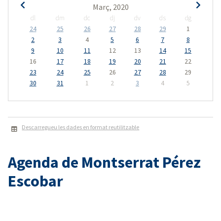
Març, 2020
dl
dm
dc
dj
dv
ds
dg
24
25
26
27
28
29
1
2
3
4
5
6
7
8
9
10
11
12
13
14
15
16
17
18
19
20
21
22
23
24
25
26
27
28
29
30
31
1
2
3
4
5
Descarregueu les dades en format reutilitzable
Agenda de Montserrat Pérez
Escobar