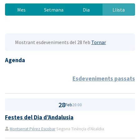
Mes
Setmana
Dia
Llista
Mostrant esdeveniments del 28 feb
Tornar
Agenda
Esdeveniments passats
28
Feb
20:00
Festes del Dia d’Andalusia
Montserrat Pérez Escobar
Segona Tinènçia d'Alcaldia