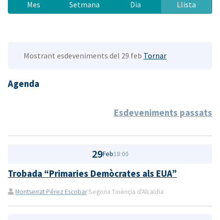
Mes
Setmana
Dia
Llista
Mostrant esdeveniments del 29 feb
Tornar
Agenda
Esdeveniments passats
29
Feb
18:00
Trobada “Primaries Demòcrates als EUA”
Montserrat Pérez Escobar
Segona Tinènçia d'Alcaldia