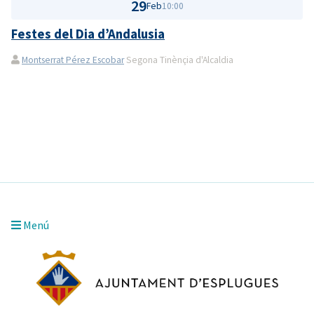
29
Feb
10:00
Festes del Dia d’Andalusia
Montserrat Pérez Escobar
Segona Tinènçia d'Alcaldia
Menú