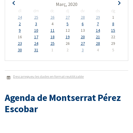
Març, 2020
dl
dm
dc
dj
dv
ds
dg
24
25
26
27
28
29
1
2
3
4
5
6
7
8
9
10
11
12
13
14
15
16
17
18
19
20
21
22
23
24
25
26
27
28
29
30
31
1
2
3
4
5
Descarregueu les dades en format reutilitzable
Agenda de Montserrat Pérez
Escobar