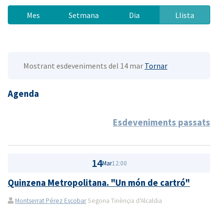
Mes
Setmana
Dia
Llista
Mostrant esdeveniments del 14 mar
Tornar
Agenda
Esdeveniments passats
14
Mar
12:00
Quinzena Metropolitana. "Un món de cartró"
Montserrat Pérez Escobar
Segona Tinènçia d'Alcaldia