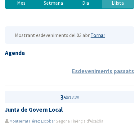
Mes
Setmana
Dia
Llista
Mostrant esdeveniments del 03 abr
Tornar
Agenda
Esdeveniments passats
3
Abr
13:30
Junta de Govern Local
Montserrat Pérez Escobar
Segona Tinènçia d'Alcaldia