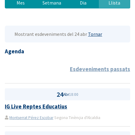
Mes
Setmana
Dia
Llista
Mostrant esdeveniments del 24 abr
Tornar
Agenda
Esdeveniments passats
24
Abr
18:00
IG Live Reptes Educatius
Montserrat Pérez Escobar
Segona Tinènçia d'Alcaldia