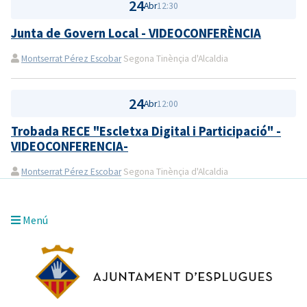
24
Abr
12:30
Junta de Govern Local - VIDEOCONFERÈNCIA
Montserrat Pérez Escobar
Segona Tinènçia d'Alcaldia
24
Abr
12:00
Trobada RECE "Escletxa Digital i Participació" -
VIDEOCONFERENCIA-
Montserrat Pérez Escobar
Segona Tinènçia d'Alcaldia
Menú