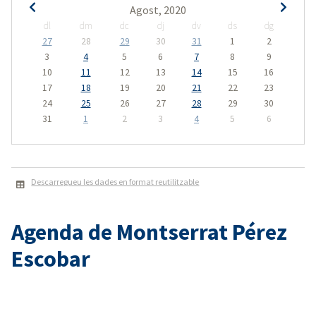
Agost, 2020
dl
dm
dc
dj
dv
ds
dg
27
28
29
30
31
1
2
3
4
5
6
7
8
9
10
11
12
13
14
15
16
17
18
19
20
21
22
23
24
25
26
27
28
29
30
31
1
2
3
4
5
6
Descarregueu les dades en format reutilitzable
Agenda de Montserrat Pérez
Escobar