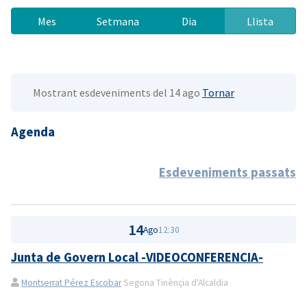
Mes
Setmana
Dia
Llista
Mostrant esdeveniments del 14 ago
Tornar
Agenda
Esdeveniments passats
14
Ago
12:30
Junta de Govern Local -VIDEOCONFERENCIA-
Montserrat Pérez Escobar
Segona Tinènçia d'Alcaldia