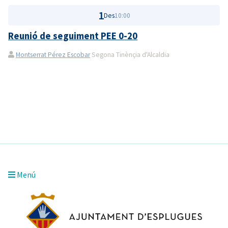
1
Des
10:00
Reunió de seguiment PEE 0-20
Montserrat Pérez Escobar
Segona Tinènçia d'Alcaldia
Menú