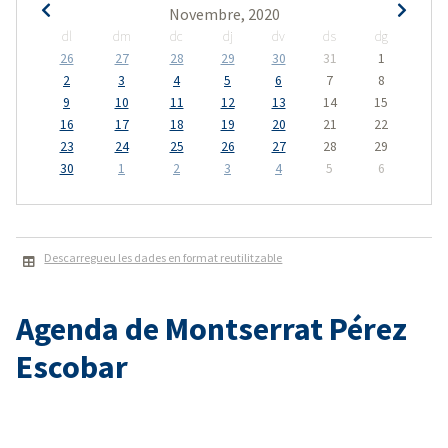
Novembre, 2020
dl
dm
dc
dj
dv
ds
dg
26
27
28
29
30
31
1
2
3
4
5
6
7
8
9
10
11
12
13
14
15
16
17
18
19
20
21
22
23
24
25
26
27
28
29
30
1
2
3
4
5
6
Descarregueu les dades en format reutilitzable
Agenda de Montserrat Pérez
Escobar