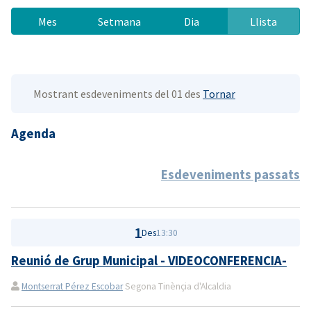
Mes
Setmana
Dia
Llista
Mostrant esdeveniments del 01 des
Tornar
Agenda
Esdeveniments passats
1
Des
13:30
Reunió de Grup Municipal - VIDEOCONFERENCIA-
Montserrat Pérez Escobar
Segona Tinènçia d'Alcaldia