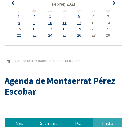
Febrer, 2021
dl
dm
dc
dj
dv
ds
dg
1
2
3
4
5
6
7
8
9
10
11
12
13
14
15
16
17
18
19
20
21
22
23
24
25
26
27
28
Descarregueu les dades en format reutilitzable
Agenda de Montserrat Pérez
Escobar
Mes
Setmana
Dia
Llista