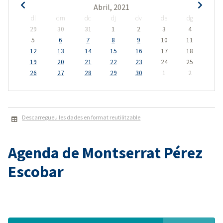
Abril, 2021
dl
dm
dc
dj
dv
ds
dg
29
30
31
1
2
3
4
5
6
7
8
9
10
11
12
13
14
15
16
17
18
19
20
21
22
23
24
25
26
27
28
29
30
1
2
Descarregueu les dades en format reutilitzable
Agenda de Montserrat Pérez
Escobar