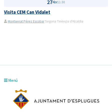
27
Abr
11:30
Visita CEM Can Vidalet
Montserrat Pérez Escobar
Segona Tinènçia d'Alcaldia
Menú