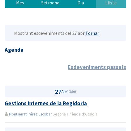
Mes
Setmana
Dia
Llista
Mostrant esdeveniments del 27 abr
Tornar
Agenda
Esdeveniments passats
27
Abr
13:00
Gestions Internes de la Regidoria
Montserrat Pérez Escobar
Segona Tinènçia d'Alcaldia