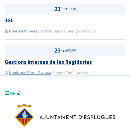
23
Feb
11:30
JGL
Montserrat Pérez Escobar
Segona Tinènçia d'Alcaldia
23
Feb
09:00
Gestions Internes de les Regidories
Montserrat Pérez Escobar
Segona Tinènçia d'Alcaldia
Menú