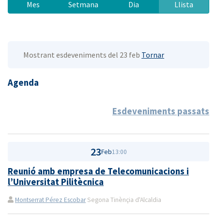
Mes
Setmana
Dia
Llista
Mostrant esdeveniments del 23 feb
Tornar
Agenda
Esdeveniments passats
23
Feb
13:00
Reunió amb empresa de Telecomunicacions i
l’Universitat Pilitècnica
Montserrat Pérez Escobar
Segona Tinènçia d'Alcaldia