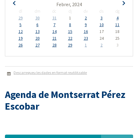
Febrer, 2024
dl
dm
dc
dj
dv
ds
dg
29
30
31
1
2
3
4
5
6
7
8
9
10
11
12
13
14
15
16
17
18
19
20
21
22
23
24
25
26
27
28
29
1
2
3
Descarregueu les dades en format reutilitzable
Agenda de Montserrat Pérez
Escobar