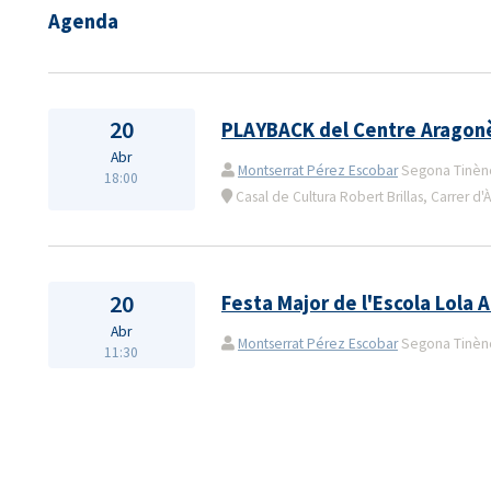
Agenda
20
PLAYBACK del Centre Aragon
Abr
Montserrat Pérez Escobar
Segona Tinènçi
18:00
Casal de Cultura Robert Brillas, Carrer 
20
Festa Major de l'Escola Lola 
Abr
Montserrat Pérez Escobar
Segona Tinènçi
11:30