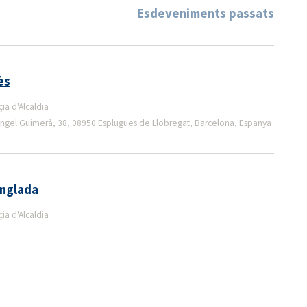
Esdeveniments passats
ès
a d'Alcaldia
d'Àngel Guimerà, 38, 08950 Esplugues de Llobregat, Barcelona, Espanya
Anglada
a d'Alcaldia