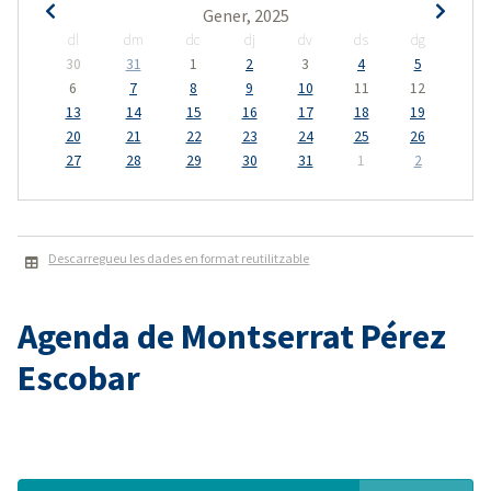
Gener, 2025
dl
dm
dc
dj
dv
ds
dg
30
31
1
2
3
4
5
6
7
8
9
10
11
12
13
14
15
16
17
18
19
20
21
22
23
24
25
26
27
28
29
30
31
1
2
Descarregueu les dades en format reutilitzable
Agenda de Montserrat Pérez
Escobar