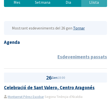
Mes
Setmana
Dia
Llista
Mostrant esdeveniments del 26 gen
Tornar
Agenda
Esdeveniments passats
26
Gen
18:00
Celebració de Sant Valero, Centro Aragonés
Montserrat Pérez Escobar
Segona Tinènçia d'Alcaldia