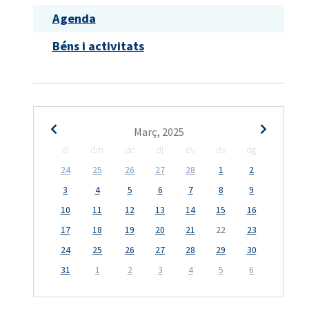
Agenda
Béns i activitats
Març, 2025
dl
dm
dc
dj
dv
ds
dg
24
25
26
27
28
1
2
3
4
5
6
7
8
9
10
11
12
13
14
15
16
17
18
19
20
21
22
23
24
25
26
27
28
29
30
31
1
2
3
4
5
6