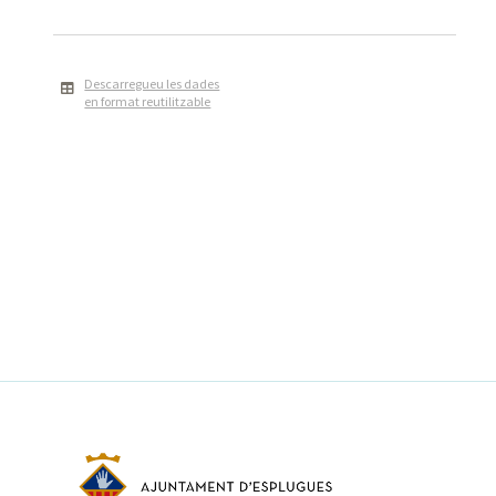
Descarregueu les dades
en format reutilitzable