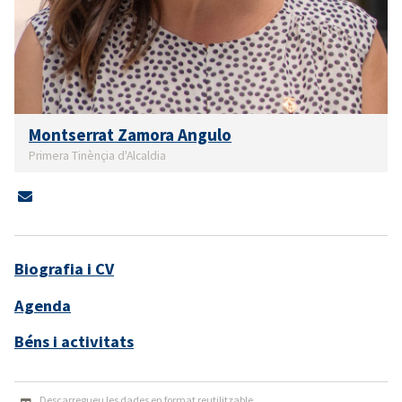
Montserrat Zamora Angulo
Primera Tinènçia d'Alcaldia
Biografia i CV
Agenda
Béns i activitats
Descarregueu les dades en format reutilitzable