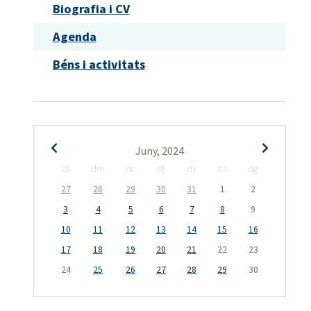
Biografia i CV
Agenda
Béns i activitats
Juny, 2024
dl
dm
dc
dj
dv
ds
dg
27
28
29
30
31
1
2
3
4
5
6
7
8
9
10
11
12
13
14
15
16
17
18
19
20
21
22
23
24
25
26
27
28
29
30