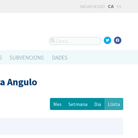
CA
INICIAR SESSIÓ
ES
S
SUBVENCIONS
DADES
a Angulo
Mes
Setmana
Dia
Llista