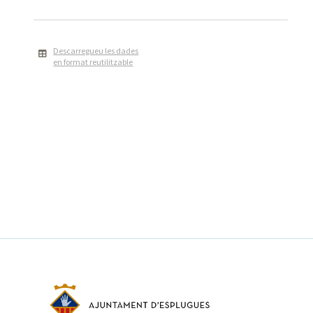
Descarregueu les dades
en format reutilitzable