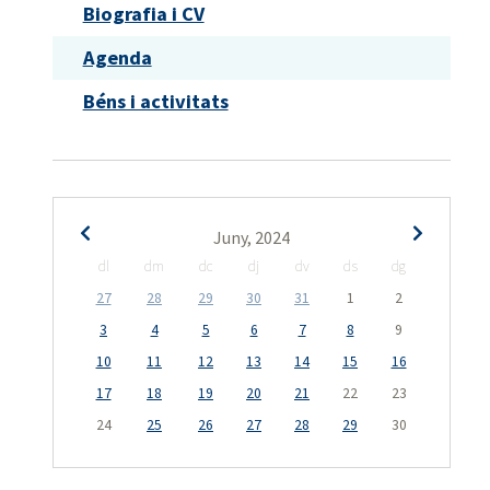
Biografia i CV
Agenda
Béns i activitats
Juny, 2024
dl
dm
dc
dj
dv
ds
dg
27
28
29
30
31
1
2
3
4
5
6
7
8
9
10
11
12
13
14
15
16
17
18
19
20
21
22
23
24
25
26
27
28
29
30