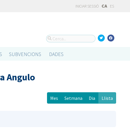
CA
INICIAR SESSIÓ
ES
S
SUBVENCIONS
DADES
a Angulo
Mes
Setmana
Dia
Llista