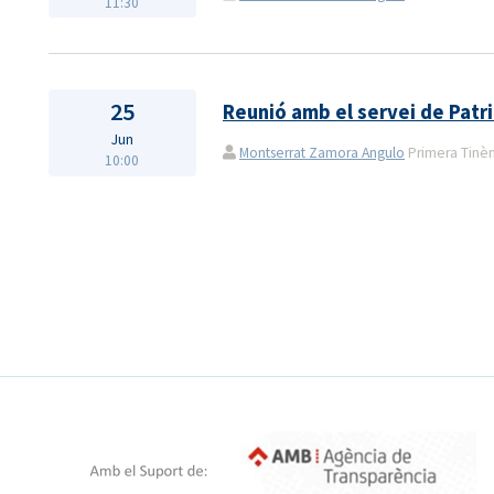
11:30
25
Reunió amb el servei de Patri
Jun
Montserrat Zamora Angulo
Primera Tinènç
10:00