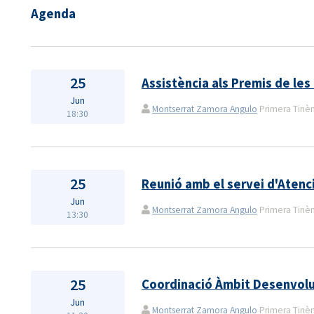
Agenda
25
Assistència als Premis de le
Jun
Montserrat Zamora Angulo
Primera Tinènç
18:30
25
Reunió amb el servei d'Atenci
Jun
Montserrat Zamora Angulo
Primera Tinènç
13:30
25
Coordinació Àmbit Desenvolu
Jun
Montserrat Zamora Angulo
Primera Tinènç