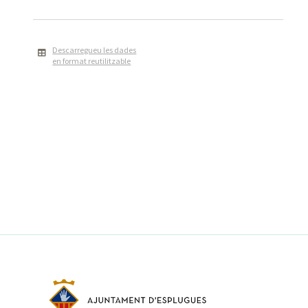
Descarregueu les dades
en format reutilitzable