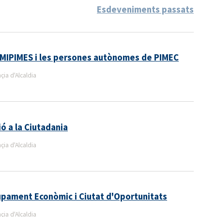
Esdeveniments passats
s MIPIMES i les persones autònomes de PIMEC
ia d'Alcaldia
ó a la Ciutadania
ia d'Alcaldia
pament Econòmic i Ciutat d'Oportunitats
ia d'Alcaldia