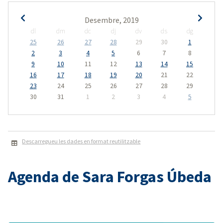
Desembre, 2019
dl
dm
dc
dj
dv
ds
dg
25
26
27
28
29
30
1
2
3
4
5
6
7
8
9
10
11
12
13
14
15
16
17
18
19
20
21
22
23
24
25
26
27
28
29
30
31
1
2
3
4
5
Descarregueu les dades en format reutilitzable
Agenda de Sara Forgas Úbeda