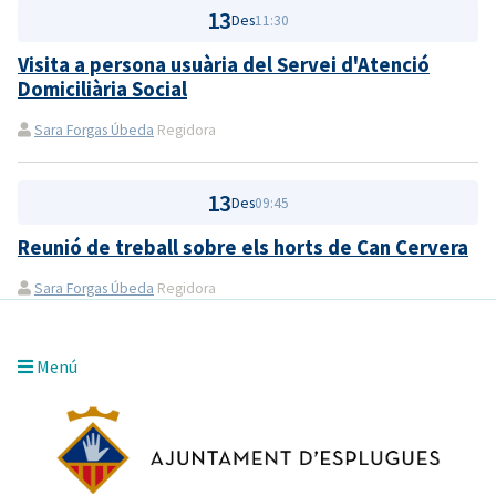
13
Des
11:30
Visita a persona usuària del Servei d'Atenció
Domiciliària Social
Sara Forgas Úbeda
Regidora
13
Des
09:45
Reunió de treball sobre els horts de Can Cervera
Sara Forgas Úbeda
Regidora
Menú