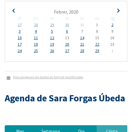
Febrer, 2020
dl
dm
dc
dj
dv
ds
dg
27
28
29
30
31
1
2
3
4
5
6
7
8
9
10
11
12
13
14
15
16
17
18
19
20
21
22
23
24
25
26
27
28
29
1
Descarregueu les dades en format reutilitzable
Agenda de Sara Forgas Úbeda
Mes
Setmana
Dia
Llista