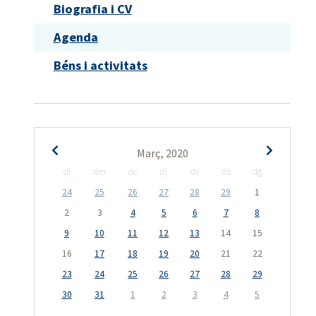
Biografia i CV
Agenda
Béns i activitats
Març, 2020
dl
dm
dc
dj
dv
ds
dg
24
25
26
27
28
29
1
2
3
4
5
6
7
8
9
10
11
12
13
14
15
16
17
18
19
20
21
22
23
24
25
26
27
28
29
30
31
1
2
3
4
5