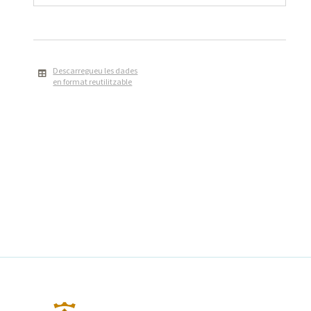
Descarregueu les dades
en format reutilitzable