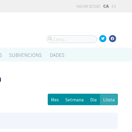
CA
INICIAR SESSIÓ
ES
S
SUBVENCIONS
DADES
a
Mes
Setmana
Dia
Llista