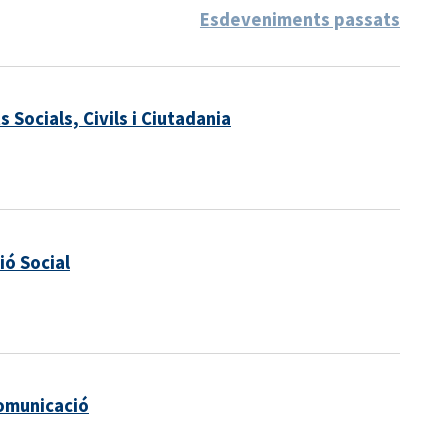
Esdeveniments passats
 Socials, Civils i Ciutadania
ió Social
Comunicació