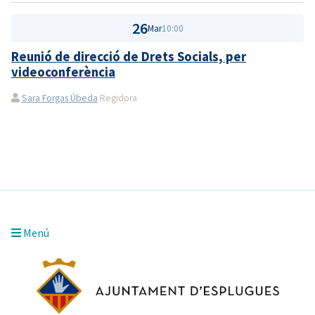
26
Mar
10:00
Reunió de direcció de Drets Socials, per
videoconferència
Sara Forgas Úbeda
Regidora
Menú