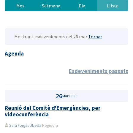
Mes
Setmana
Dia
Llista
Mostrant esdeveniments del 26 mar
Tornar
Agenda
Esdeveniments passats
26
Mar
13:30
Reunió del Comitè d'Emergències, per
videoconferència
Sara Forgas Úbeda
Regidora