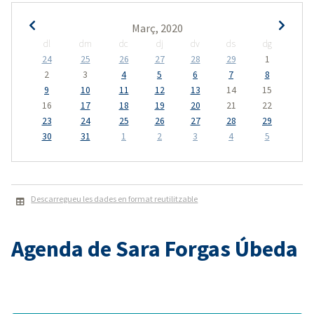
Març, 2020
dl
dm
dc
dj
dv
ds
dg
24
25
26
27
28
29
1
2
3
4
5
6
7
8
9
10
11
12
13
14
15
16
17
18
19
20
21
22
23
24
25
26
27
28
29
30
31
1
2
3
4
5
Descarregueu les dades en format reutilitzable
Agenda de Sara Forgas Úbeda