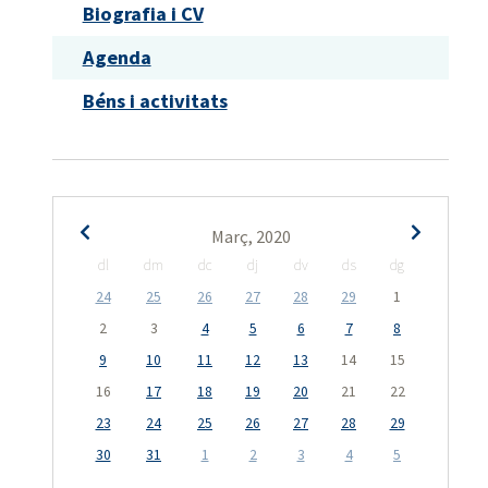
Biografia i CV
Agenda
Béns i activitats
Març, 2020
dl
dm
dc
dj
dv
ds
dg
24
25
26
27
28
29
1
2
3
4
5
6
7
8
9
10
11
12
13
14
15
16
17
18
19
20
21
22
23
24
25
26
27
28
29
30
31
1
2
3
4
5