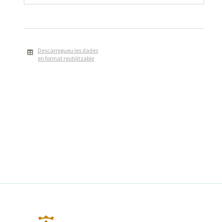
Descarregueu les dades
en format reutilitzable