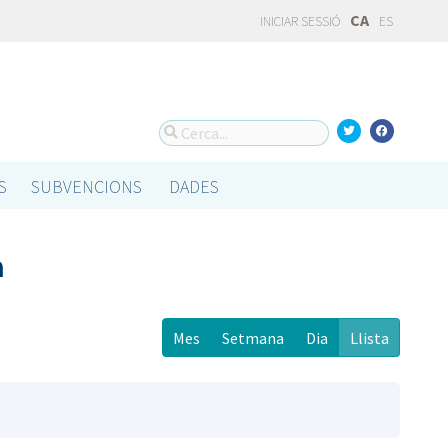
CA
INICIAR SESSIÓ
ES
S
SUBVENCIONS
DADES
a
Mes
Setmana
Dia
Llista