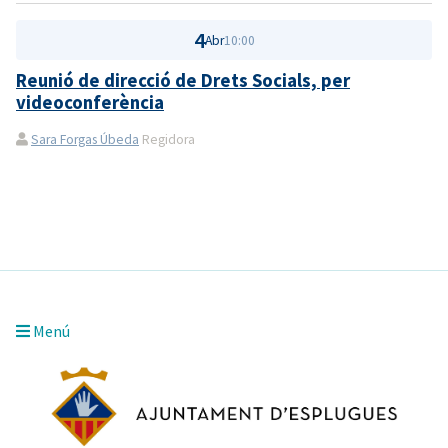
4
Abr
10:00
Reunió de direcció de Drets Socials, per
videoconferència
Sara Forgas Úbeda
Regidora
Menú