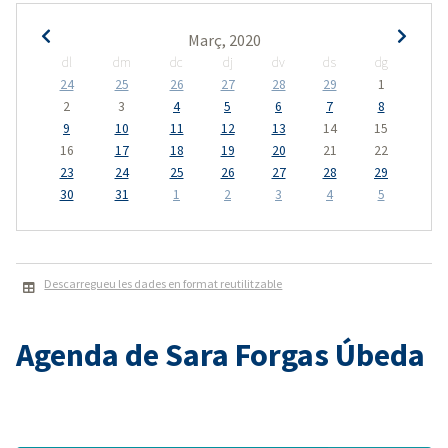
Març, 2020
dl
dm
dc
dj
dv
ds
dg
24
25
26
27
28
29
1
2
3
4
5
6
7
8
9
10
11
12
13
14
15
16
17
18
19
20
21
22
23
24
25
26
27
28
29
30
31
1
2
3
4
5
Descarregueu les dades en format reutilitzable
Agenda de Sara Forgas Úbeda