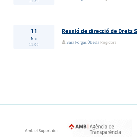
11:30
11
Reunió de direcció de Drets 
Mai
Sara Forgas Úbeda
Regidora
11:00