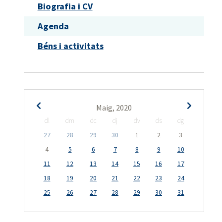
Biografia i CV
Agenda
Béns i activitats
Maig, 2020
dl
dm
dc
dj
dv
ds
dg
27
28
29
30
1
2
3
4
5
6
7
8
9
10
11
12
13
14
15
16
17
18
19
20
21
22
23
24
25
26
27
28
29
30
31