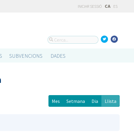
CA
INICIAR SESSIÓ
ES
S
SUBVENCIONS
DADES
a
Mes
Setmana
Dia
Llista