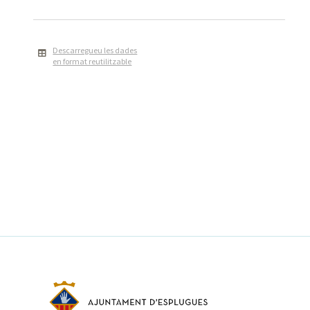
Descarregueu les dades
en format reutilitzable