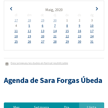
Maig, 2020
dl
dm
dc
dj
dv
ds
dg
27
28
29
30
1
2
3
4
5
6
7
8
9
10
11
12
13
14
15
16
17
18
19
20
21
22
23
24
25
26
27
28
29
30
31
Descarregueu les dades en format reutilitzable
Agenda de Sara Forgas Úbeda
Mes
Setmana
Dia
Llista