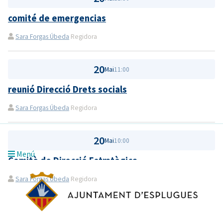
comité de emergencias
Sara Forgas Úbeda
Regidora
20
Mai
11:00
reunió Direcció Drets socials
Sara Forgas Úbeda
Regidora
20
Mai
10:00
Menú
Comitè de Direcció Estratègica
Sara Forgas Úbeda
Regidora