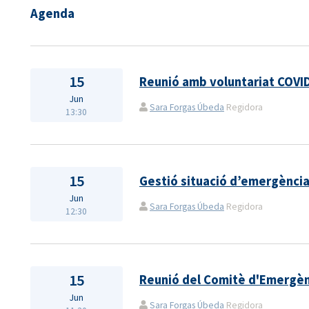
Agenda
15
Reunió amb voluntariat COVI
Jun
Sara Forgas Úbeda
Regidora
13:30
15
Gestió situació d’emergènci
Jun
Sara Forgas Úbeda
Regidora
12:30
15
Reunió del Comitè d'Emergèn
Jun
Sara Forgas Úbeda
Regidora