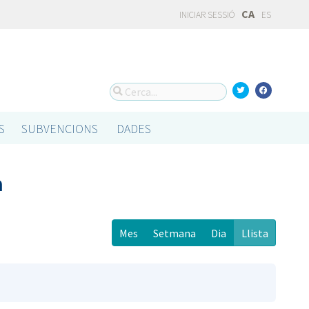
CA
INICIAR SESSIÓ
ES
S
SUBVENCIONS
DADES
a
Mes
Setmana
Dia
Llista