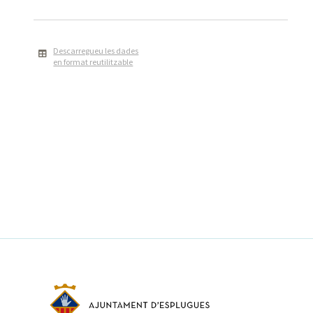
Descarregueu les dades
en format reutilitzable