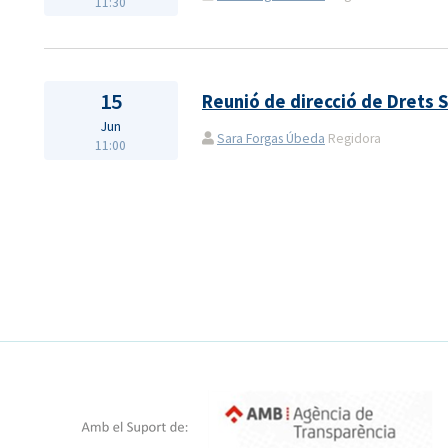
11:30
15
Reunió de direcció de Drets 
Jun
Sara Forgas Úbeda
Regidora
11:00