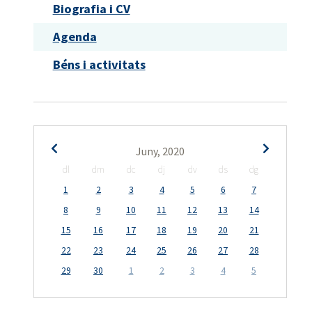
Biografia i CV
Agenda
Béns i activitats
Juny, 2020
dl
dm
dc
dj
dv
ds
dg
1
2
3
4
5
6
7
8
9
10
11
12
13
14
15
16
17
18
19
20
21
22
23
24
25
26
27
28
29
30
1
2
3
4
5