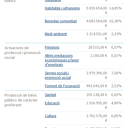
bàsics
Habitatge i urbanisme
5.855.654,00
14,85%
€
Benestar comunitari
4.083.564,00
10,36%
€
Medi ambient
1.314.551,00
3,33%
€
Pensions
28.515,00 €
0,07%
Actuacions de
protecció i promoció
Altres prestacions
2.160,00 €
0,01%
social
econòmiques a favor
d'empleats
Serveis socials i
2.979.390,00
7,56%
promoció social
€
Foment de l'ocupació
992.043,00 €
2,52%
Sanitat
255.138,00 €
0,65%
Producció de béns
públics de caràcter
Educació
1.916.995,00
4,86%
preferent
€
Cultura
2.701.576,00
6,85%
€