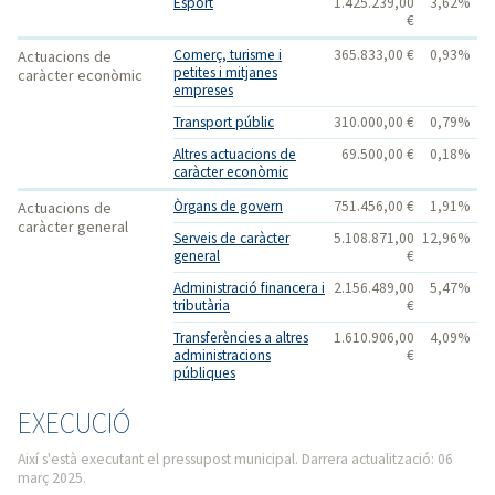
Esport
1.425.239,00
3,62%
€
Comerç, turisme i
365.833,00 €
0,93%
Actuacions de
petites i mitjanes
caràcter econòmic
empreses
Transport públic
310.000,00 €
0,79%
Altres actuacions de
69.500,00 €
0,18%
caràcter econòmic
Òrgans de govern
751.456,00 €
1,91%
Actuacions de
caràcter general
Serveis de caràcter
5.108.871,00
12,96%
general
€
Administració financera i
2.156.489,00
5,47%
tributària
€
Transferències a altres
1.610.906,00
4,09%
administracions
€
públiques
EXECUCIÓ
Així s'està executant el pressupost municipal. Darrera actualització: 06
març 2025.