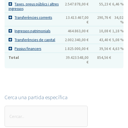
Taxes, preus públics i altres
2.547.878,00 €
55,23 €
6,46 %
ingressos
Transferències corrents
13.413.467,00
290,76 €
34,02
€
%
Ingressos patrimonials
464.863,00 €
10,08 €
1,18 %
Transferències de capital
2.002.340,00 €
43,40 €
5,08 %
Passius financers
1.825.000,00 €
39,56 €
4,63 %
Total
39.423.548,00
854,56 €
€
Cerca una partida específica
Cerca
una
partida