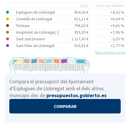
2014
Canvi any anterior
Esplugues de Llobregat
854,56 €
+4,22 %
Cornellà de Llobregat
812,11 €
+8,64 %
Terrassa
798,02 €
+9,66 %
Hospitalet de Llobregat, L'
859,89 €
+7,96 %
Sant Just Desvern
1.217,47 €
-3,93 %
Sant Feliu de Llobregat
910,81 €
+1,77 %
Nota sobre les dades
Compara el pressupost del Ajuntament
d'Esplugues de Llobregat amb el dels altres
municipis des de
presupuestos.gobierto.es
COMPARAR