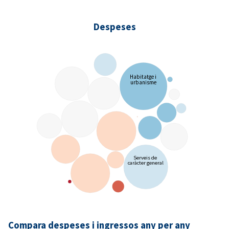
Despeses
Habitatge i
urbanisme
Serveis de
caràcter general
Compara despeses i ingressos any per any