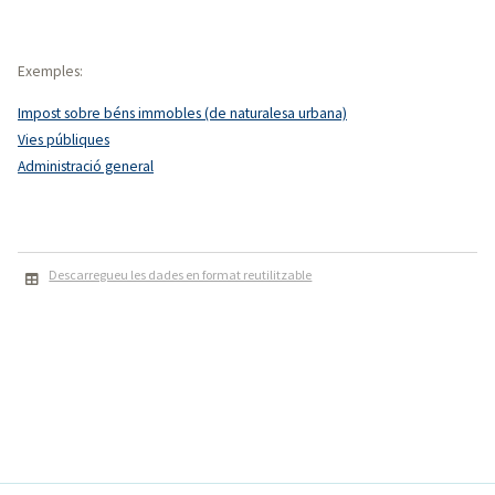
específica
Exemples:
Impost sobre béns immobles (de naturalesa urbana)
Vies públiques
Administració general
Descarregueu les dades en format reutilitzable