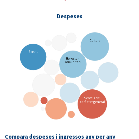
Despeses
Cultura
Esport
Benestar
comunitari
Serveis de
caràcter general
Compara despeses i ingressos any per any