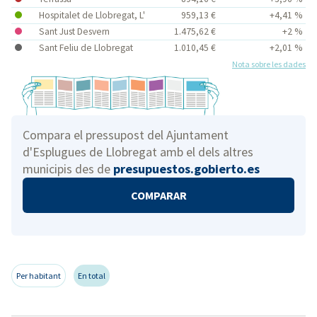
Hospitalet de Llobregat, L'
959,13 €
+4,41 %
Sant Just Desvern
1.475,62 €
+2 %
Sant Feliu de Llobregat
1.010,45 €
+2,01 %
Nota sobre les dades
Compara el pressupost del Ajuntament
d'Esplugues de Llobregat amb el dels altres
municipis des de
presupuestos.gobierto.es
COMPARAR
Per habitant
En total