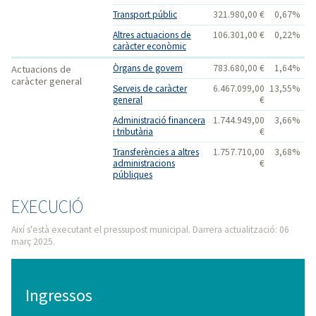
Transport públic
321.980,00 €
0,67%
Altres actuacions de
106.301,00 €
0,22%
caràcter econòmic
Òrgans de govern
783.680,00 €
1,64%
Actuacions de
caràcter general
Serveis de caràcter
6.467.099,00
13,55%
general
€
Administració financera
1.744.949,00
3,66%
i tributària
€
Transferències a altres
1.757.710,00
3,68%
administracions
€
públiques
EXECUCIÓ
Així s'està executant el pressupost municipal. Darrera actualització: 06
març 2025.
Ingressos