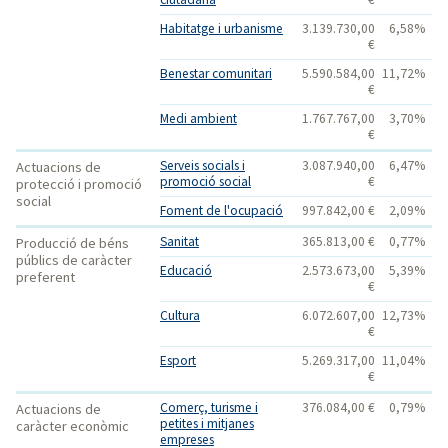
Habitatge i urbanisme
3.139.730,00
6,58%
€
Benestar comunitari
5.590.584,00
11,72%
€
Medi ambient
1.767.767,00
3,70%
€
Serveis socials i
3.087.940,00
6,47%
Actuacions de
promoció social
€
protecció i promoció
social
Foment de l'ocupació
997.842,00 €
2,09%
Sanitat
365.813,00 €
0,77%
Producció de béns
públics de caràcter
Educació
2.573.673,00
5,39%
preferent
€
Cultura
6.072.607,00
12,73%
€
Esport
5.269.317,00
11,04%
€
Comerç, turisme i
376.084,00 €
0,79%
Actuacions de
petites i mitjanes
caràcter econòmic
empreses