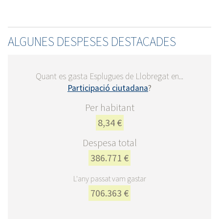
ALGUNES DESPESES DESTACADES
Quant es gasta Esplugues de Llobregat en...
Participació ciutadana
?
Per habitant
8,34 €
Despesa total
386.771 €
L'any passat vam gastar
706.363 €