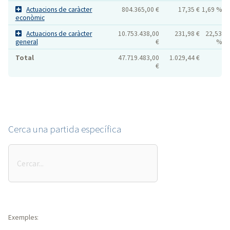
Actuacions de caràcter
804.365,00 €
17,35 €
1,69 %
econòmic
Actuacions de caràcter
10.753.438,00
231,98 €
22,53
general
€
%
Total
47.719.483,00
1.029,44 €
€
Cerca una partida específica
Cerca
una
partida
específica
Exemples: