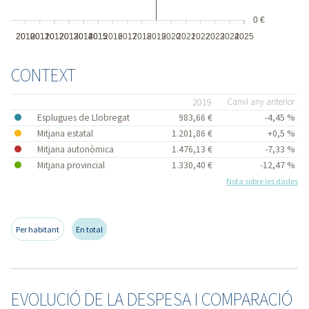
0 €
2010
2010
2011
2011
2012
2012
2013
2013
2014
2014
2015
2015
2016
2017
2018
2019
2020
2021
2022
2023
2024
2025
CONTEXT
2019
Canvi any anterior
Esplugues de Llobregat
983,66 €
-4,45 %
Mitjana estatal
1.201,86 €
+0,5 %
Mitjana autonòmica
1.476,13 €
-7,33 %
Mitjana provincial
1.330,40 €
-12,47 %
Nota sobre les dades
Per habitant
En total
EVOLUCIÓ DE LA DESPESA I COMPARACIÓ