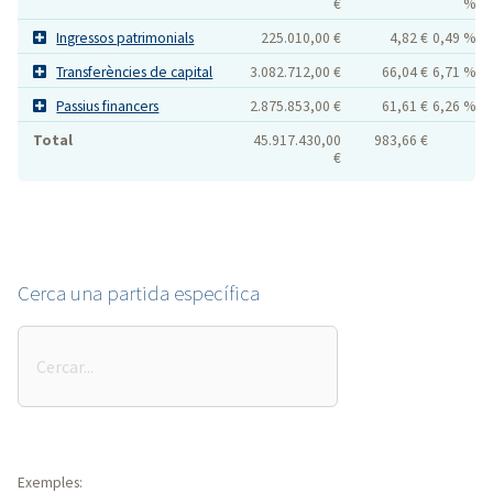
€
%
Ingressos patrimonials
225.010,00 €
4,82 €
0,49 %
Transferències de capital
3.082.712,00 €
66,04 €
6,71 %
Passius financers
2.875.853,00 €
61,61 €
6,26 %
Total
45.917.430,00
983,66 €
€
Cerca una partida específica
Cerca
una
partida
específica
Exemples: