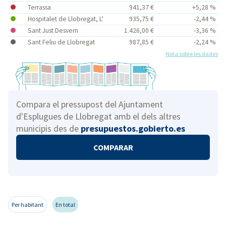
Terrassa
941,37 €
+5,28 %
Hospitalet de Llobregat, L'
935,75 €
-2,44 %
Sant Just Desvern
1.426,00 €
-3,36 %
Sant Feliu de Llobregat
987,85 €
-2,24 %
Nota sobre les dades
Compara el pressupost del Ajuntament
d'Esplugues de Llobregat amb el dels altres
municipis des de
presupuestos.gobierto.es
COMPARAR
Per habitant
En total