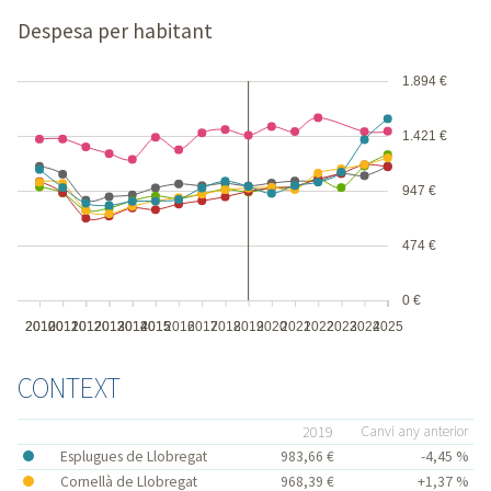
Despesa per habitant
1.894 €
1.421 €
947 €
474 €
0 €
2010
2010
2011
2011
2012
2012
2013
2013
2014
2014
2015
2015
2016
2017
2018
2019
2020
2021
2022
2023
2024
2025
CONTEXT
2019
Canvi any anterior
Esplugues de Llobregat
983,66 €
-4,45 %
Cornellà de Llobregat
968,39 €
+1,37 %