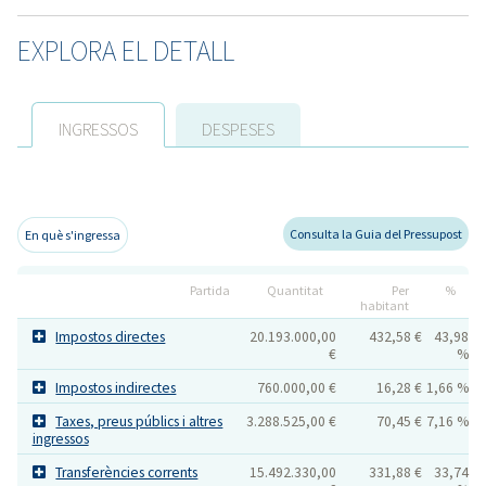
EXPLORA EL DETALL
INGRESSOS
DESPESES
Consulta la Guia del Pressupost
En què s'ingressa
Partida
Quantitat
Per
%
habitant
Impostos directes
20.193.000,00
432,58 €
43,98
€
%
Impostos indirectes
760.000,00 €
16,28 €
1,66 %
Taxes, preus públics i altres
3.288.525,00 €
70,45 €
7,16 %
ingressos
Transferències corrents
15.492.330,00
331,88 €
33,74