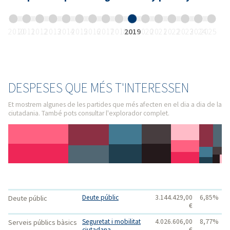
2010
2011
2012
2013
2014
2015
2016
2017
2018
2019
2020
2021
2022
2023
2024
2025
DESPESES QUE MÉS T'INTERESSEN
Et mostrem algunes de les partides que més afecten en el dia a dia de la
ciutadania. També pots consultar l'explorador complet.
CATEGORIA
CATEGORIA
Deute públic
3.144.429,00
6,85%
Deute públic
QUANTITAT
PERCENTATGE
NIVELL 1
NIVELL 2
€
Seguretat i mobilitat
4.026.606,00
8,77%
Serveis públics bàsics
ciutadana
€