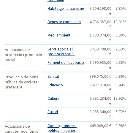
Habitatge i urbanisme
3.604.198,00
7,85%
€
Benestar comunitari
4.736.357,00
10,31%
€
Medi ambient
1.783.374,00
3,88%
€
Serveis socials i
3.459.788,00
7,53%
Actuacions de
promoció social
€
protecció i promoció
social
Foment de l'ocupació
1.090.985,00
2,38%
€
Sanitat
396.075,00 €
0,86%
Producció de béns
públics de caràcter
Educació
2.497.910,00
5,44%
preferent
€
Cultura
6.391.284,00
13,92%
€
Esport
3.085.340,00
6,72%
€
Comerç, turisme i
449.069,00 €
0,98%
Actuacions de
petites i mitjanes
caràcter econòmic