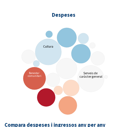
Despeses
Cultura
Benestar
Serveis de
comunitari
caràcter general
Compara despeses i ingressos any per any