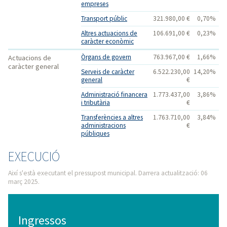
empreses
Transport públic
321.980,00 €
0,70%
Altres actuacions de
106.691,00 €
0,23%
caràcter econòmic
Òrgans de govern
763.967,00 €
1,66%
Actuacions de
caràcter general
Serveis de caràcter
6.522.230,00
14,20%
general
€
Administració financera
1.773.437,00
3,86%
i tributària
€
Transferències a altres
1.763.710,00
3,84%
administracions
€
públiques
EXECUCIÓ
Així s'està executant el pressupost municipal. Darrera actualització: 06
març 2025.
Ingressos