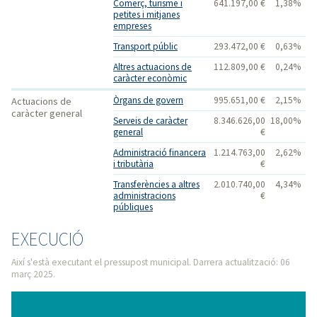
Comerç, turisme i
641.197,00 €
1,38%
petites i mitjanes
empreses
Transport públic
293.472,00 €
0,63%
Altres actuacions de
112.809,00 €
0,24%
caràcter econòmic
Òrgans de govern
995.651,00 €
2,15%
Actuacions de
caràcter general
Serveis de caràcter
8.346.626,00
18,00%
general
€
Administració financera
1.214.763,00
2,62%
i tributària
€
Transferències a altres
2.010.740,00
4,34%
administracions
€
públiques
EXECUCIÓ
Així s'està executant el pressupost municipal. Darrera actualització: 06
març 2025.