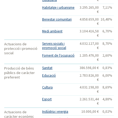
Habitatge i urbanisme
3.295.265,00
7,11%
€
Benestar comunitari
4.858.659,00
10,48%
€
Medi ambient
3.104.416,58
6,70%
€
Serveis socials i
4.032.127,00
8,70%
Actuacions de
promoció social
€
protecció i promoció
social
Foment de l'ocupació
1.205.476,00
2,60%
€
Sanitat
386.598,00 €
0,83%
Producció de béns
públics de caràcter
Educació
2.783.826,00
6,00%
preferent
€
Cultura
4.031.198,00
8,69%
€
Esport
2.261.531,44
4,88%
€
Indústria i energia
10.000,00 €
0,02%
Actuacions de
caràcter econòmic