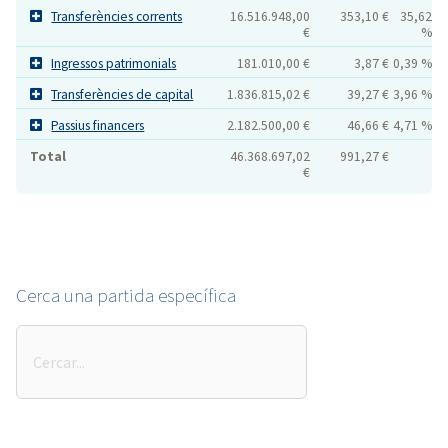
Transferències corrents
16.516.948,00
353,10 €
35,62
€
%
Ingressos patrimonials
181.010,00 €
3,87 €
0,39 %
Transferències de capital
1.836.815,02 €
39,27 €
3,96 %
Passius financers
2.182.500,00 €
46,66 €
4,71 %
Total
46.368.697,02
991,27 €
€
Cerca una partida específica
Cerca
una
partida
específica