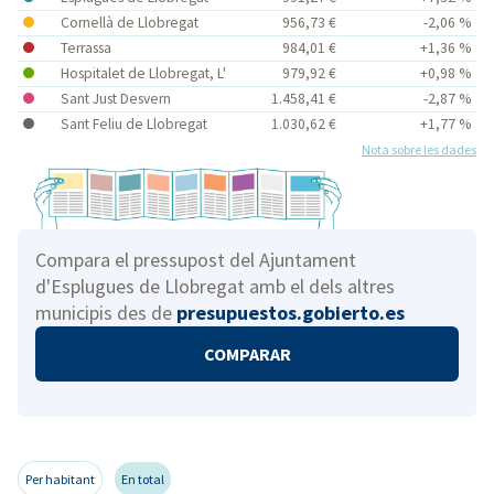
Cornellà de Llobregat
956,73 €
-2,06 %
Terrassa
984,01 €
+1,36 %
Hospitalet de Llobregat, L'
979,92 €
+0,98 %
Sant Just Desvern
1.458,41 €
-2,87 %
Sant Feliu de Llobregat
1.030,62 €
+1,77 %
Nota sobre les dades
Compara el pressupost del Ajuntament
d'Esplugues de Llobregat amb el dels altres
municipis des de
presupuestos.gobierto.es
COMPARAR
Per habitant
En total