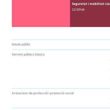
Seguretat i mobilitat ci
112 €/hab
CATEGORIA
CATEGORIA
Deute públic
QUANTITAT
PERCENTATGE
NIVELL 1
NIVELL 2
Serveis públics bàsics
Actuacions de protecció i promoció social