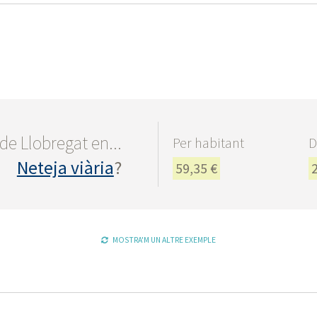
de Llobregat en...
Per habitant
D
Neteja viària
?
59,35 €
MOSTRA'M UN ALTRE EXEMPLE