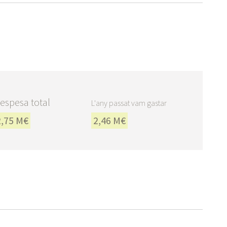
espesa total
L'any passat vam gastar
2,75 M€
2,46 M€