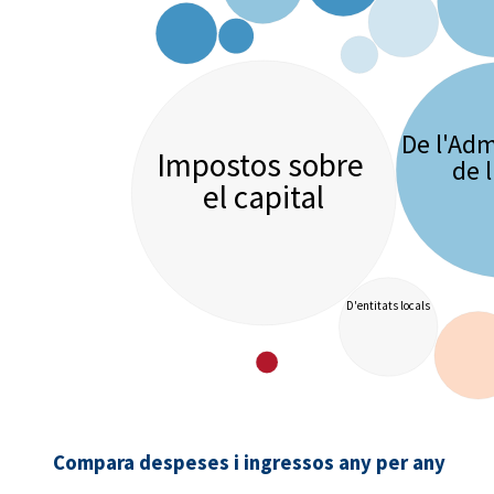
De l'Adm
Impostos sobre
de l
el capital
D'entitats locals
Compara despeses i ingressos any per any