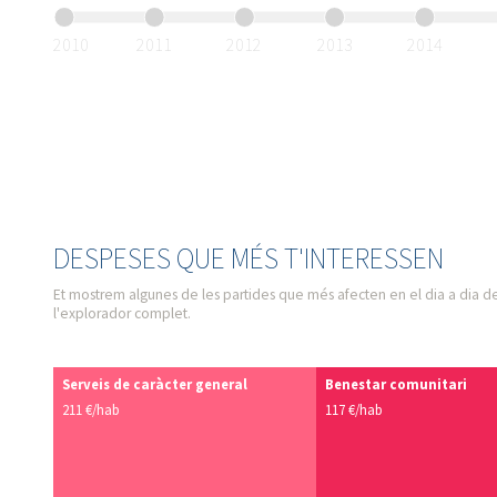
2010
2011
2012
2013
2014
DESPESES QUE MÉS T'INTERESSEN
Et mostrem algunes de les partides que més afecten en el dia a dia de
l'explorador complet.
Serveis de caràcter general
Benestar comunitari
211 €/hab
117 €/hab