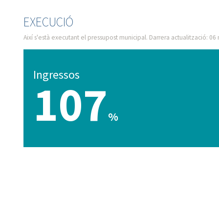
EXECUCIÓ
Així s'està executant el pressupost municipal. Darrera actualització: 06
Ingressos
107
%