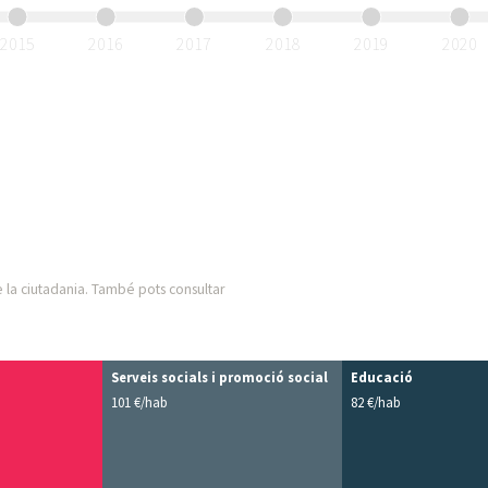
2015
2016
2017
2018
2019
2020
 la ciutadania. També pots consultar
Serveis socials i promoció social
Educació
101 €/hab
82 €/hab