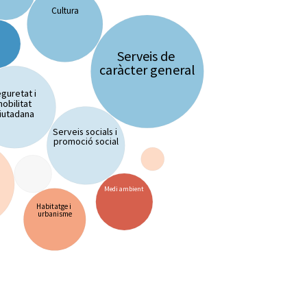
Cultura
Serveis de
caràcter general
guretat i
mobilitat
iutadana
Serveis socials i
promoció social
Medi ambient
Habitatge i
urbanisme