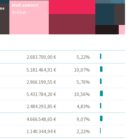
Medi ambient
sme
54 €/hab
2.683.700,00 €
5,22%
5.181.464,91 €
10,07%
2.966.199,55 €
5,76%
5.431.784,20 €
10,56%
2.484.293,85 €
4,83%
4.666.548,65 €
9,07%
1.140.344,94 €
2,22%