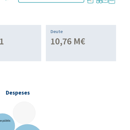
Deute
1
10,76 M€
Despeses
e públic