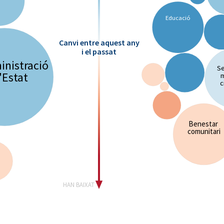
Educació
Canvi entre aquest any
i el passat
inistració
Se
'Estat
c
Benestar
comunitari
HAN BAIXAT