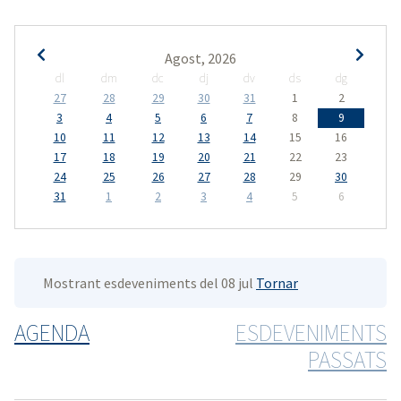
Agost, 2026
dl
dm
dc
dj
dv
ds
dg
27
28
29
30
31
1
2
3
4
5
6
7
8
9
10
11
12
13
14
15
16
17
18
19
20
21
22
23
24
25
26
27
28
29
30
31
1
2
3
4
5
6
Mostrant esdeveniments del 08 jul
Tornar
AGENDA
ESDEVENIMENTS
PASSATS