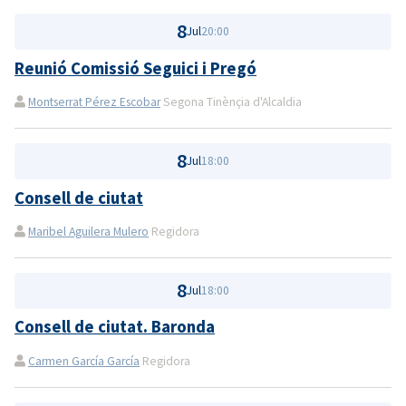
8
Jul
20:00
Reunió Comissió Seguici i Pregó
Montserrat Pérez Escobar
Segona Tinènçia d'Alcaldia
8
Jul
18:00
Consell de ciutat
Maribel Aguilera Mulero
Regidora
8
Jul
18:00
Consell de ciutat. Baronda
Carmen García García
Regidora