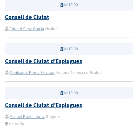
8
Jul
18:00
Consell de Ciutat
Eduard Sanz García
Alcalde
8
Jul
18:00
Consell de Ciutat d’Esplugues
Montserrat Pérez Escobar
Segona Tinènçia d'Alcaldia
8
Jul
18:00
Consell de Ciutat d’Esplugues
Manuel Pozo López
Regidor
Baronda