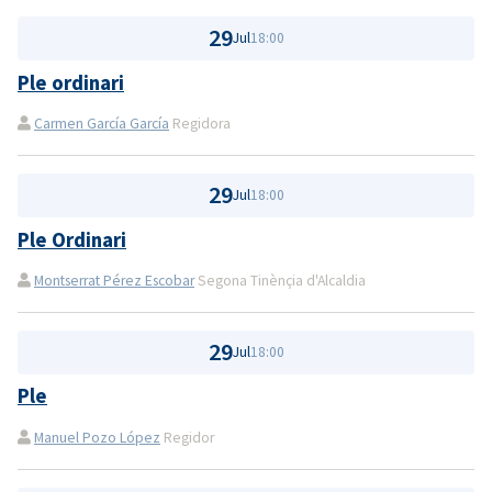
29
Jul
18:00
Ple ordinari
Carmen García García
Regidora
29
Jul
18:00
Ple Ordinari
Montserrat Pérez Escobar
Segona Tinènçia d'Alcaldia
29
Jul
18:00
Ple
Manuel Pozo López
Regidor