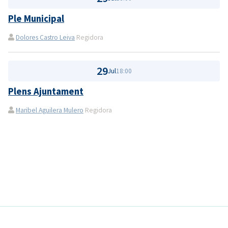
Ple Municipal
Dolores Castro Leiva
Regidora
29
Jul
18:00
Plens Ajuntament
Maribel Aguilera Mulero
Regidora