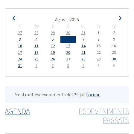
Agost, 2026
dl
dm
dc
dj
dv
ds
dg
27
28
29
30
31
1
2
3
4
5
6
7
8
9
10
11
12
13
14
15
16
17
18
19
20
21
22
23
24
25
26
27
28
29
30
31
1
2
3
4
5
6
Mostrant esdeveniments del 29 jul
Tornar
AGENDA
ESDEVENIMENTS
PASSATS