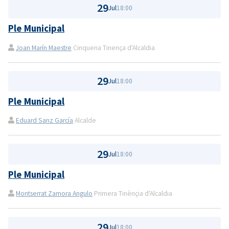
29
Jul
18:00
Ple Municipal
Joan Marín Maestre
Cinquena Tinença d'Alcaldia
29
Jul
18:00
Ple Municipal
Eduard Sanz García
Alcalde
29
Jul
18:00
Ple Municipal
Montserrat Zamora Angulo
Primera Tinènçia d'Alcaldia
29
Jul
18:00