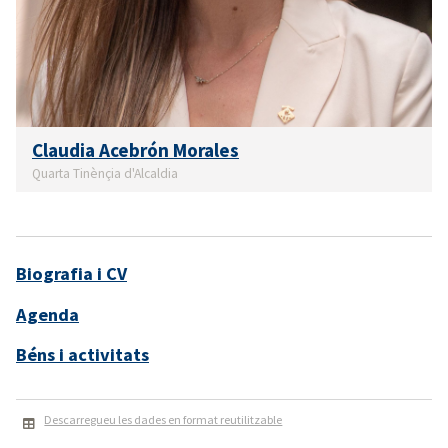
Claudia Acebrón Morales
Quarta Tinènçia d'Alcaldia
Biografia i CV
Agenda
Béns i activitats
Descarregueu les dades en format reutilitzable