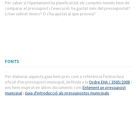
Per saber si l’Ajuntament ha planificat bé els comptes només hem de
comparar el pressupost i l'execució: ha gastat més del pressupostat?
Li han sobrat diners? O s'ha ajustat al que preveia?
FONTS
Per elaborar aquesta guia hem pres com a referència l'estructura
oficial d'un pressupost municipal, definida a la
Ordre EHA / 3565/2008
i
ens hem inspirat en altres documents com
Entenent un pressupost
municipal
i
Guia d'introducció als pressupostos municipals
.