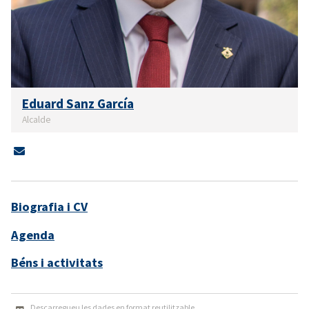
Eduard Sanz García
Alcalde
Biografia i CV
Agenda
Béns i activitats
Descarregueu les dades en format reutilitzable