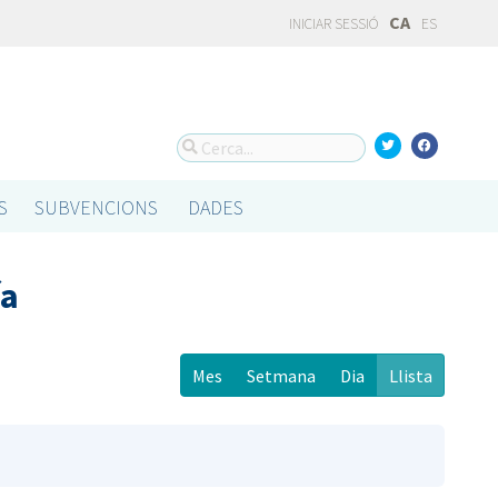
CA
INICIAR SESSIÓ
ES
S
SUBVENCIONS
DADES
ía
Mes
Setmana
Dia
Llista