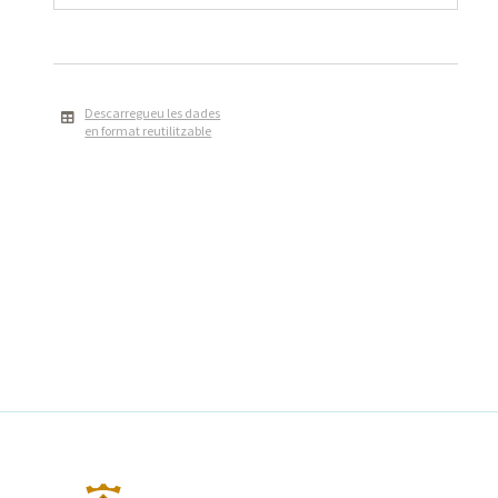
Descarregueu les dades
en format reutilitzable