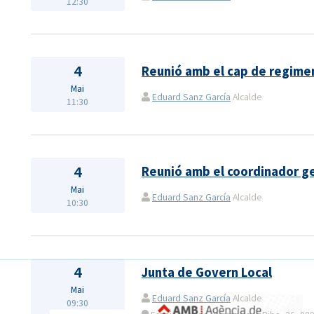
12:30
4
Reunió amb el cap de regime
Mai
Eduard Sanz García
Alcalde
11:30
4
Reunió amb el coordinador g
Mai
Eduard Sanz García
Alcalde
10:30
4
Junta de Govern Local
Mai
Eduard Sanz García
Alcalde
09:30