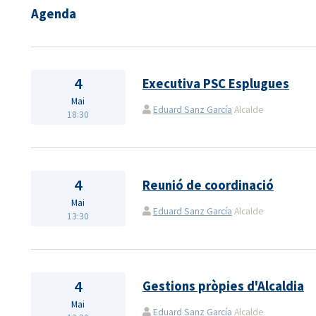
Agenda
4
Executiva PSC Esplugues
Mai
Eduard Sanz García
Alcalde
18:30
4
Reunió de coordinació
Mai
Eduard Sanz García
Alcalde
13:30
4
Gestions pròpies d'Alcaldia
Mai
Eduard Sanz García
Alcalde