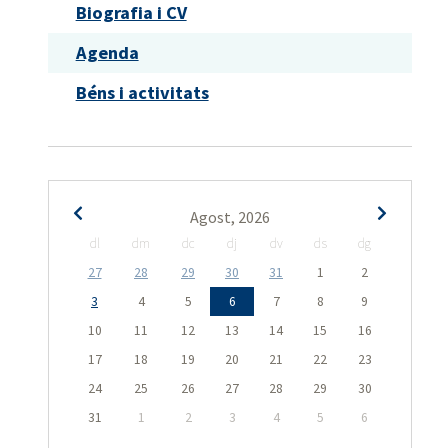
Biografia i CV
Agenda
Béns i activitats
Agost, 2026
dl
dm
dc
dj
dv
ds
dg
27
28
29
30
31
1
2
3
4
5
6
7
8
9
10
11
12
13
14
15
16
17
18
19
20
21
22
23
24
25
26
27
28
29
30
31
1
2
3
4
5
6