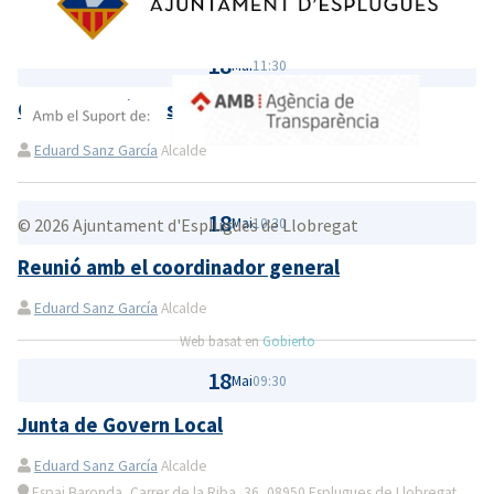
18
Mai
11:30
Gestions pròpies d'Alcaldia
Eduard Sanz García
Alcalde
18
Mai
10:30
© 2026 Ajuntament d'Esplugues de Llobregat
Reunió amb el coordinador general
Eduard Sanz García
Alcalde
Web basat en
Gobierto
18
Mai
09:30
Junta de Govern Local
Eduard Sanz García
Alcalde
Espai Baronda, Carrer de la Riba, 36, 08950 Esplugues de Llobregat,