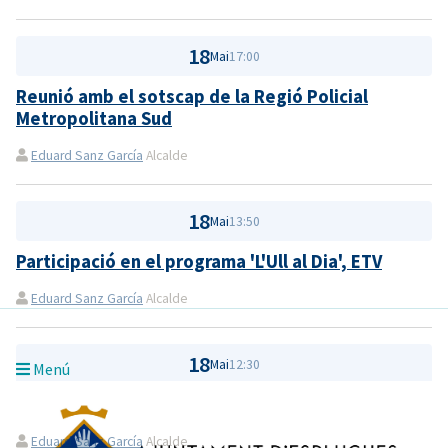
18
Mai
17:00
Reunió amb el sotscap de la Regió Policial
Metropolitana Sud
Eduard Sanz García
Alcalde
18
Mai
13:50
Participació en el programa 'L'Ull al Dia', ETV
Eduard Sanz García
Alcalde
18
Mai
12:30
Menú
Reunió amb el Gabinet d'Alcaldia
Eduard Sanz García
Alcalde