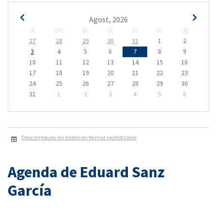
Agost, 2026
dl
dm
dc
dj
dv
ds
dg
27
28
29
30
31
1
2
3
4
5
6
7
8
9
10
11
12
13
14
15
16
17
18
19
20
21
22
23
24
25
26
27
28
29
30
31
1
2
3
4
5
6
Descarregueu les dades en format reutilitzable
Agenda de Eduard Sanz
García