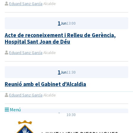
Eduard Sanz García
Alcalde
1
Jun
13:00
Acte de reconeixement i Relleu de Gerència,
Hospital Sant Joan de Déu
Eduard Sanz García
Alcalde
1
Jun
11:30
Reunió amb el Gabinet d'Alcaldia
Eduard Sanz García
Alcalde
Menú
1
Jun
10:30
Reunió amb el coordinador general