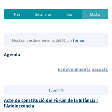
Mes
Setmana
Dia
Llista
Mostrant esdeveniments del 01 jun
Tornar
Agenda
Esdeveniments passats
1
Jun
17:30
Acte de constitució del Fòrum de la Infància i
l'Adolescència