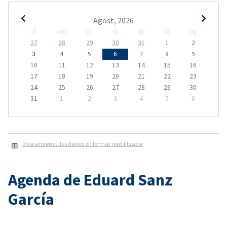
Agost, 2026
dl
dm
dc
dj
dv
ds
dg
27
28
29
30
31
1
2
3
4
5
6
7
8
9
10
11
12
13
14
15
16
17
18
19
20
21
22
23
24
25
26
27
28
29
30
31
1
2
3
4
5
6
Descarregueu les dades en format reutilitzable
Agenda de Eduard Sanz
García