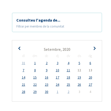
Consulteu l'agenda de...
Filtrar per membres de la comunitat
Setembre, 2020
dl
dm
dc
dj
dv
ds
dg
31
1
2
3
4
5
6
7
8
9
10
11
12
13
14
15
16
17
18
19
20
21
22
23
24
25
26
27
28
29
30
1
2
3
4