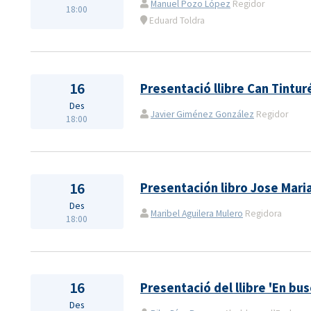
Manuel Pozo López
Regidor
18:00
Eduard Toldra
16
Presentació llibre Can Tintur
Des
Javier Giménez González
Regidor
18:00
16
Presentación libro Jose Mari
Des
Maribel Aguilera Mulero
Regidora
18:00
16
Presentació del llibre 'En bus
Des