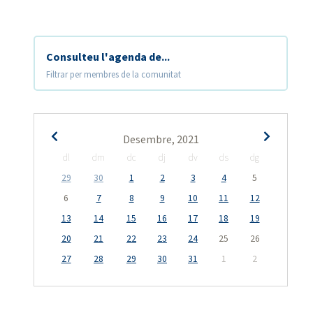
Consulteu l'agenda de...
Filtrar per membres de la comunitat
Desembre, 2021
dl
dm
dc
dj
dv
ds
dg
29
30
1
2
3
4
5
6
7
8
9
10
11
12
13
14
15
16
17
18
19
20
21
22
23
24
25
26
27
28
29
30
31
1
2