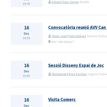
Eduard Sanz García
Alcalde
18:30
16
Convocatòria reunió AVV Can 
Des
Oliver José Peña Estévez
Tercera Tinènçi
18:00
AVV CAN VIDALET
16
Sessió Disseny Espai de Joc
Des
Montserrat Pérez Escobar
Segona Tinènçi
18:00
16
Visita Comerç
Des