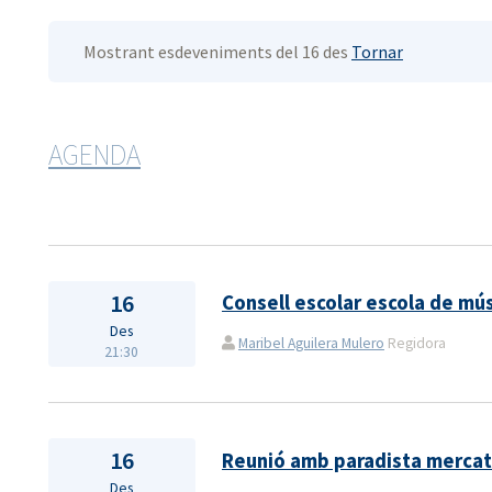
Mostrant esdeveniments del 16 des
Tornar
AGENDA
16
Consell escolar escola de mú
Des
Maribel Aguilera Mulero
Regidora
21:30
16
Reunió amb paradista mercat
Des