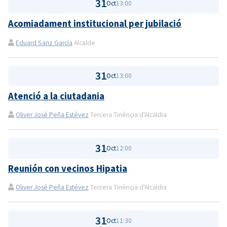
31
Oct
13:00
Acomiadament institucional per jubilació
Eduard Sanz García
Alcalde
31
Oct
13:00
Atenció a la ciutadania
Oliver José Peña Estévez
Tercera Tinènçia d'Alcaldia
31
Oct
12:00
Reunión con vecinos Hipatia
Oliver José Peña Estévez
Tercera Tinènçia d'Alcaldia
31
Oct
11:30