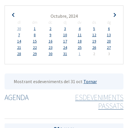
Octubre, 2024
dl
dm
dc
dj
dv
ds
dg
30
1
2
3
4
5
6
7
8
9
10
11
12
13
14
15
16
17
18
19
20
21
22
23
24
25
26
27
28
29
30
31
1
2
3
Mostrant esdeveniments del 31 oct
Tornar
AGENDA
ESDEVENIMENTS
PASSATS