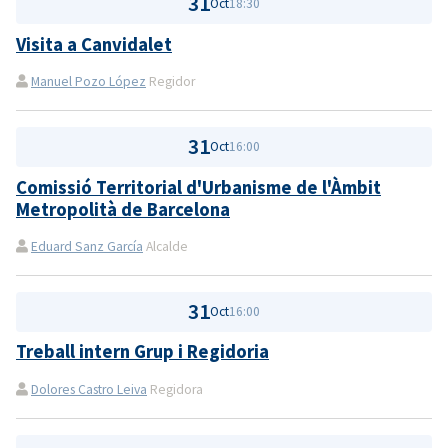
31
Oct
18:30
Visita a Canvidalet
Manuel Pozo López
Regidor
31
Oct
16:00
Comissió Territorial d'Urbanisme de l'Àmbit
Metropolità de Barcelona
Eduard Sanz García
Alcalde
31
Oct
16:00
Treball intern Grup i Regidoria
Dolores Castro Leiva
Regidora