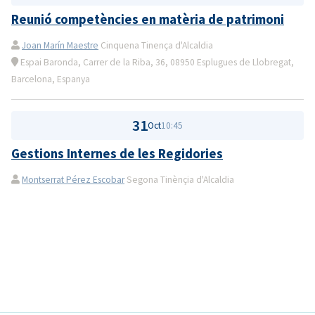
Reunió competències en matèria de patrimoni
Joan Marín Maestre
Cinquena Tinença d'Alcaldia
Espai Baronda, Carrer de la Riba, 36, 08950 Esplugues de Llobregat,
Barcelona, Espanya
31
Oct
10:45
Gestions Internes de les Regidories
Montserrat Pérez Escobar
Segona Tinènçia d'Alcaldia